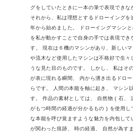
グをしていたときに一本の筆で表現できな
それから、私は理想とするドローイングを追
年から始めました。 ドローイングマシンと
を私が動かすことで自身の手では表現でき
す。 現在は６機のマシンがあり、新しいマ
や流木など使用したマシンは不格好で生々し
うな見た目のものです。 しかし、 私はそ
が表に現れる瞬間、 内から湧き出るドロ
らです。 人間の本能を軸に起き、 マシン
す。 作品の素材としては、 自然物 ( 石、 
がもつ時間の経過が分かるもの ) を使用
な本能を呼び覚ますような魅力を内包して
が関わった痕跡、 時の経過、 自然が為す