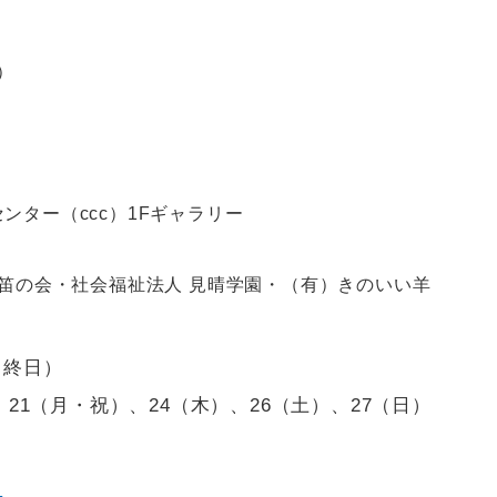
）
ター（ccc）1Fギャラリー
草笛の会・社会福祉法人 見晴学園・（有）きのいい羊
く終日）
）、21（月・祝）、24（木）、26（土）、27（日）
i