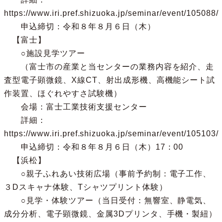
https://www.iri.pref.shizuoka.jp/seminar/event/105088/

　　申込締切：令和８年８月６日（木）

　【富士】

　　○施設見学ツアー

　　（富士市の産業と当センターの業務内容を紹介、走
査型電子顕微鏡、X線CT、射出成形機、高機能シート試
作装置、ほぐれやすさ試験機）

　　会場：富士工業技術支援センター

　　詳細：
https://www.iri.pref.shizuoka.jp/seminar/event/105103/

　　申込締切：令和８年８月６日（木）17：00

　【浜松】

　　○親子ふれあい技術広場（事前予約制：電子工作、
３Dスキャナ体験、Tシャツプリント体験）

　　○見学・体験ツアー（当日受付：無響室、静電気、
成分分析、電子顕微鏡、金属3Dプリンタ、手機・製紐）
