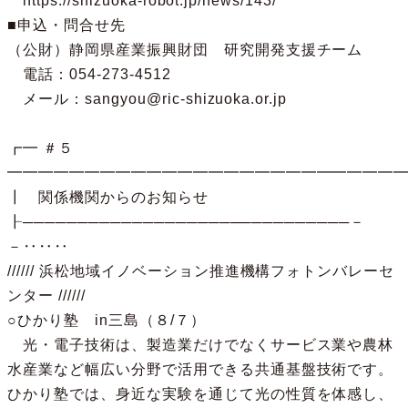
　https://shizuoka-robot.jp/news/143/

■申込・問合せ先

（公財）静岡県産業振興財団　研究開発支援チーム

　電話：054-273-4512

　メール：sangyou@ric-shizuoka.or.jp

┏━ ＃５ 
━━━━━━━━━━━━━━━━━━━━━━━━━━
┃　関係機関からのお知らせ　

┠──────────────────────────────－
－‥‥‥

////// 浜松地域イノベーション推進機構フォトンバレーセ
ンター //////

○ひかり塾　in三島（８/７）

　光・電子技術は、製造業だけでなくサービス業や農林
水産業など幅広い分野で活用できる共通基盤技術です。
ひかり塾では、身近な実験を通じて光の性質を体感し、