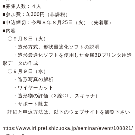
■募集人数：４人

■参加費：3,300円（非課税）

■申込締切：令和８年８月25日（火）（先着順）

■内容

　〇９月８日（火）

　　・造形方式、形状最適化ソフトの説明

　　・造形最適化ソフトを使用した金属3Dプリンタ用造
形データの作成

　〇９月９日（水）

　　・造形写真の解析

　　・ワイヤーカット

　　・造形物の評価（X線CT、スキャナ）

　　・サポート除去

　詳細と申込方法は、以下のウェブサイトを御覧下さい

https://www.iri.pref.shizuoka.jp/seminar/event/108821/
