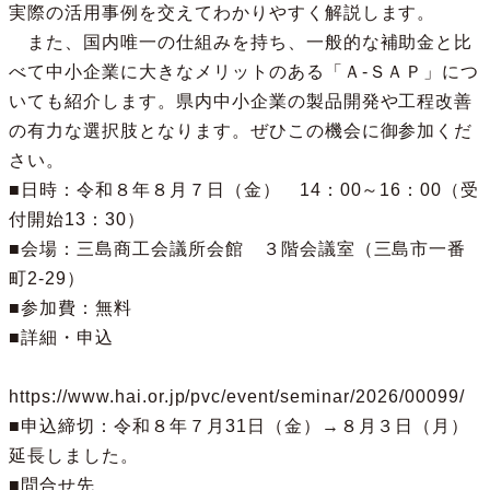
実際の活用事例を交えてわかりやすく解説します。

　また、国内唯一の仕組みを持ち、一般的な補助金と比
べて中小企業に大きなメリットのある「Ａ-ＳＡＰ」につ
いても紹介します。県内中小企業の製品開発や工程改善
の有力な選択肢となります。ぜひこの機会に御参加くだ
さい。

■日時：令和８年８月７日（金）　14：00～16：00（受
付開始13：30）

■会場：三島商工会議所会館　３階会議室（三島市一番
町2-29）

■参加費：無料

■詳細・申込

https://www.hai.or.jp/pvc/event/seminar/2026/00099/

■申込締切：令和８年７月31日（金）→８月３日（月）
延長しました。

■問合せ先
