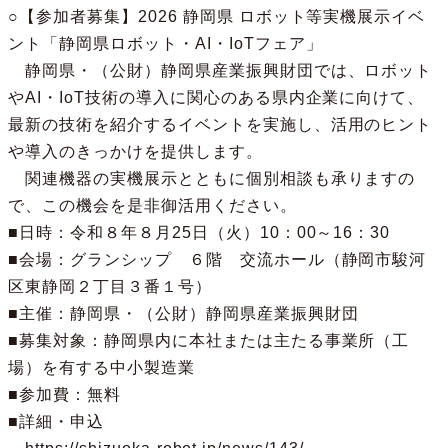
○【参加者募集】2026 静岡県 ロボット等実機展示イベ
ント「静岡県ロボット・AI・IoTフェア」

　静岡県・（公財）静岡県産業振興財団では、ロボット
やAI・IoT技術の導入に関心のある県内企業に向けて、
最新の技術を紹介するイベントを実施し、活用のヒント
や導入のきっかけを提供します。

　関連機器の実機展示とともに個別相談も承りますの
で、この機会を是非御活用ください。

■日時：令和８年８月25日（火）10：00～16：30

■会場：グランシップ　６階　交流ホール（静岡市駿河
区東静岡２丁目３番１号）

■主催：静岡県・（公財）静岡県産業振興財団

■募集対象：静岡県内に本社または主たる事業所（工
場）を有する中小製造業

■参加費：無料

■詳細・申込
