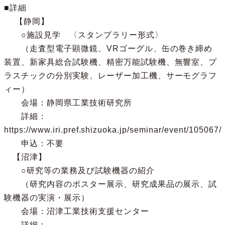
■詳細

　 【静岡】

　　○施設見学　〈スタンプラリー形式〉

　　（走査型電子顕微鏡、VRゴーグル、缶の巻き締め
装置、新家具総合試験機、精密万能試験機、無響室、プ
ラスチックの分別実験、レーザー加工機、サーモグラフ
ィー）

　　会場：静岡県工業技術研究所

　　詳細：
https://www.iri.pref.shizuoka.jp/seminar/event/105067/

　　申込：不要

　【沼津】

　　○研究等の業務及び試験機器の紹介

　　（研究内容のポスター展示、研究成果品の展示、試
験機器の実演・展示）

　　会場：沼津工業技術支援センター

　　詳細：