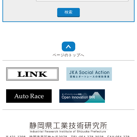
ページのトップへ
〒421-1298 静岡市葵区牧ケ谷2078 TEL:054-278-3028 FAX:054-278-