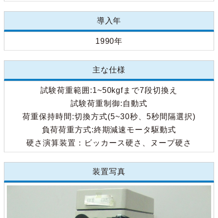
導入年
1990年
主な仕様
試験荷重範囲:1~50kgfまで7段切換え
試験荷重制御:自動式
荷重保持時間:切換方式(5~30秒、5秒間隔選択)
負荷荷重方式:終期減速モータ駆動式
硬さ演算装置：ビッカース硬さ、ヌープ硬さ
装置写真