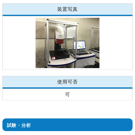
装置写真
使用可否
可
試験・分析