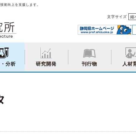
や技術向上を支援します。
縮
文字サイズ
験・分析
研究開発
刊行物
人材
タ