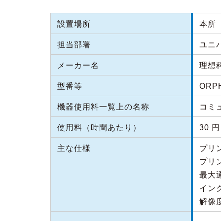
設置場所
本所（
担当部署
ユニ
メーカー名
理想
型番等
ORPH
機器使用料一覧上の名称
コミ
使用料（時間あたり）
30 
主な仕様
プリン
プリ
最大通
イン
解像度