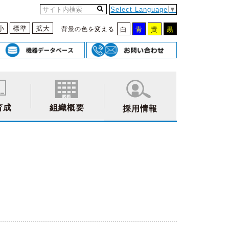
Select Language
▼
小
標準
拡大
背景の色を変える
白
青
黄
黒
育成
組織概要
採用情報