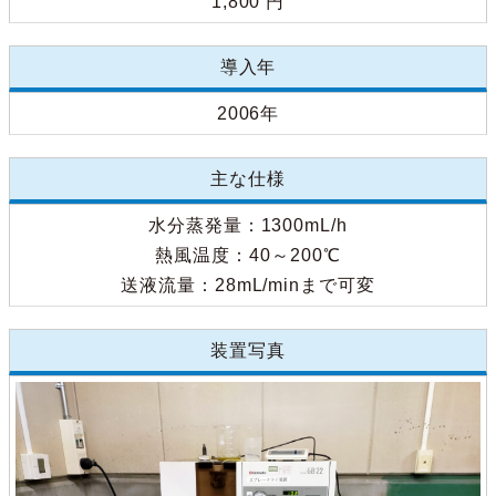
1,800 円
導入年
2006年
主な仕様
水分蒸発量：1300mL/h
熱風温度：40～200℃
送液流量：28mL/minまで可変
装置写真