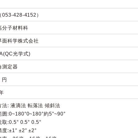
053-428-4152）
高分子材料科
界面科学株式会社
A(QC光学式)
角測定器
0 円
0年
法: 液滴法 転落法 傾斜法
:0~180°0~180°約5°~90°
:0.5° 0.5° 0.5°
:±1° ±2° ±2°