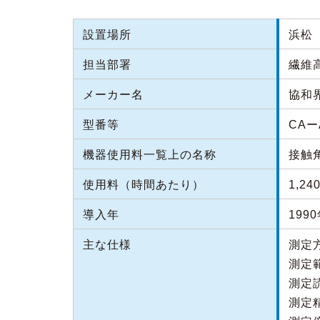
設置場所
浜松（
担当部署
繊維
メーカー名
協和
型番等
CAー
機器使用料一覧上の名称
接触
使用料（時間あたり）
1,24
導入年
199
主な仕様
測定方
測定範囲
測定読取
測定精度