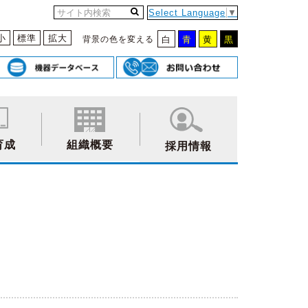
Select Language
▼
小
標準
拡大
背景の色を変える
白
青
黄
黒
育成
組織概要
採用情報