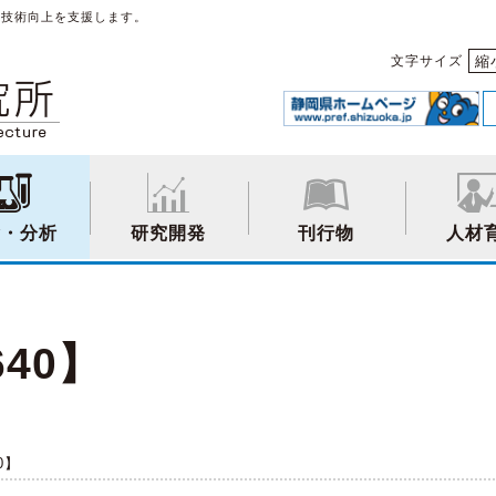
や技術向上を支援します。
縮
文字サイズ
験・分析
研究開発
刊行物
人材
640】
0】