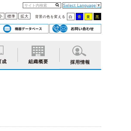
Select Language
▼
小
標準
拡大
背景の色を変える
白
青
黄
黒
育成
組織概要
採用情報