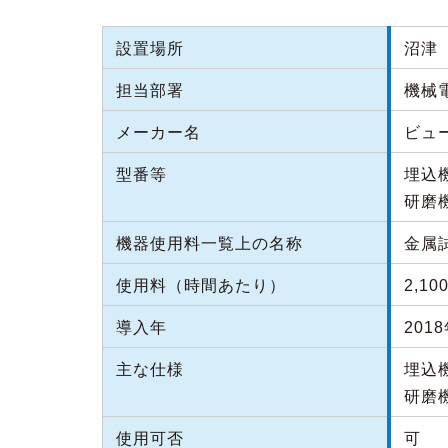
設置場所
沼津（
担当部署
機械
メーカー名
ビュ
型番等
埋込
研磨機
機器使用料一覧上の名称
金属
使用料（時間あたり）
2,10
導入年
201
主な仕様
埋込
研磨
使用可否
可