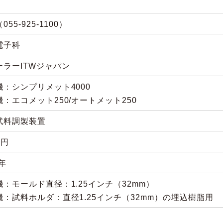
055-925-1100）
電子科
ーラーITWジャパン
機：シンプリメット4000
：エコメット250/オートメット250
試料調製装置
0円
8年
機：モールド直径：1.25インチ（32mm）
機：試料ホルダ：直径1.25インチ（32mm）の埋込樹脂用