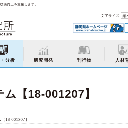
や技術向上を支援します。
縮
文字サイズ
験・分析
研究開発
刊行物
人材
【18-001207】
18-001207】