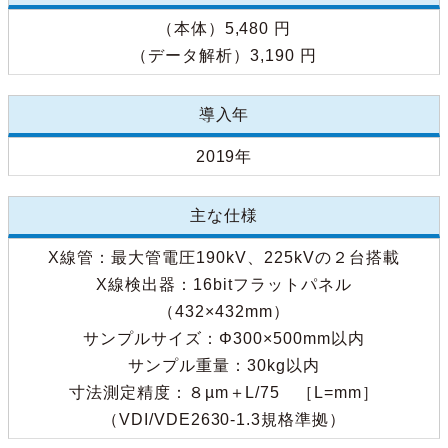
（本体）5,480 円
（データ解析）3,190 円
導入年
2019年
主な仕様
X線管：最大管電圧190kV、225kVの２台搭載
X線検出器：16bitフラットパネル
（432×432mm）
サンプルサイズ：Φ300×500mm以内
サンプル重量：30kg以内
寸法測定精度：８µm＋L/75 ［L=mm］
（VDI/VDE2630-1.3規格準拠）