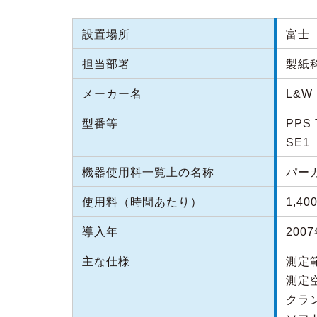
設置場所
富士（
担当部署
製紙
メーカー名
L&W
型番等
PPS 
SE1
機器使用料一覧上の名称
パー
使用料（時間あたり）
1,40
導入年
200
主な仕様
測定範
測定空
クラン