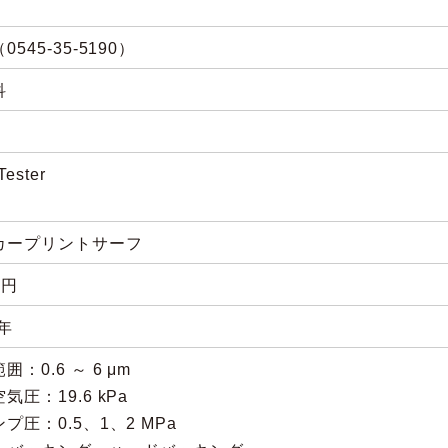
0545-35-5190）
科
Tester
カープリントサーフ
0円
7年
囲：0.6 ～ 6 μm
気圧：19.6 kPa
プ圧：0.5、1、2 MPa