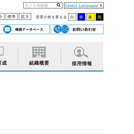
Select Language
▼
小
標準
拡大
背景の色を変える
白
青
黄
黒
育成
組織概要
採用情報