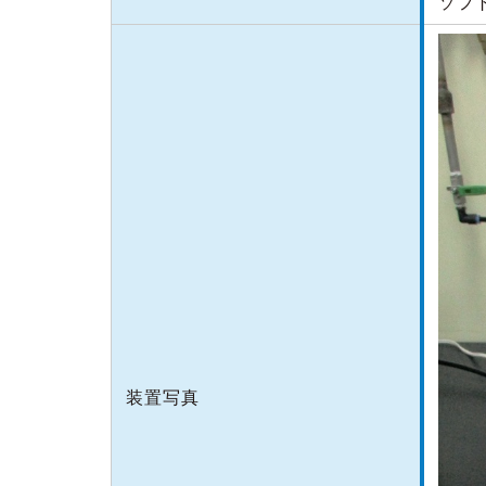
ソフ
装置写真