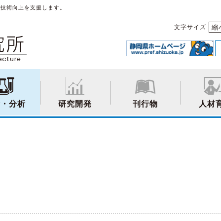
や技術向上を支援します。
縮
文字サイズ
験・分析
研究開発
刊行物
人材
】