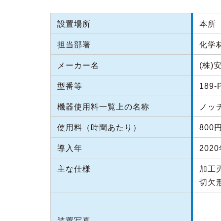
設置場所
本所（
担当部署
化学
メーカー名
(株
型番等
189-
機器使用料一覧上の名称
ノッ
使用料（時間あたり）
800
導入年
202
主な仕様
加工
切欠形
装置写真