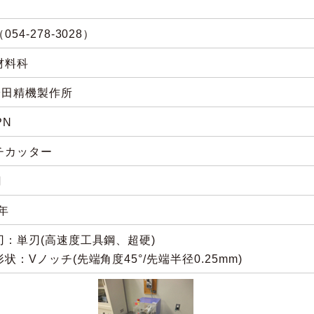
054-278-3028）
材料科
)安田精機製作所
PN
チカッター
円
0年
刃：単刃(高速度工具鋼、超硬)
状：Vノッチ(先端角度45°/先端半径0.25mm)