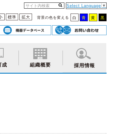
Select Language
▼
小
標準
拡大
背景の色を変える
白
青
黄
黒
育成
組織概要
採用情報