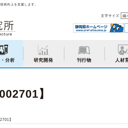
や技術向上を支援します。
縮
文字サイズ
験・分析
研究開発
刊行物
人材
02701】
2701】