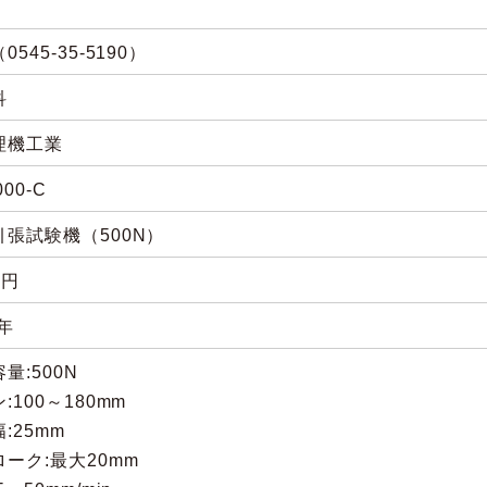
0545-35-5190）
科
理機工業
000-C
引張試験機（500N）
0円
6年
量:500N
:100～180mm
:25mm
ーク:最大20mm