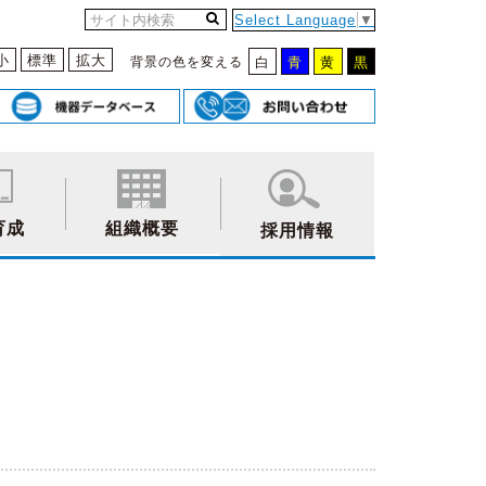
Select Language
▼
小
標準
拡大
背景の色を変える
白
青
黄
黒
育成
組織概要
採用情報