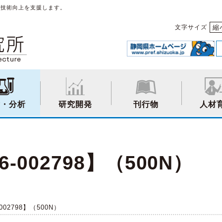
や技術向上を支援します。
縮
文字サイズ
験・分析
研究開発
刊行物
人材
002798】（500N）
02798】（500N）