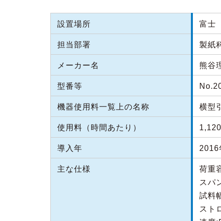
設置場所
富士（
担当部署
製紙
メーカー名
熊谷
型番等
No.2
機器使用料一覧上の名称
横型
使用料（時間あたり）
1,12
導入年
201
主な仕様
荷重容
スパン
試料幅
ストロ