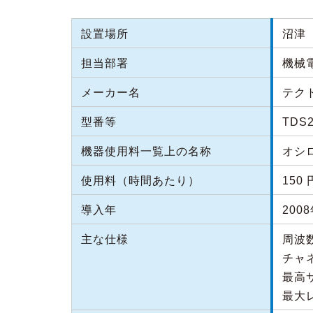
設置場所
沼津（
担当部署
機械
メーカー名
テク
型番等
TDS2
機器使用料一覧上の名称
オシ
使用料（時間あたり）
150 
導入年
200
主な仕様
周波数
チャ
最高サ
最大レ