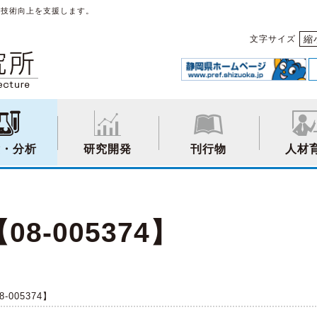
や技術向上を支援します。
縮
文字サイズ
験・分析
研究開発
刊行物
人材
-005374】
005374】