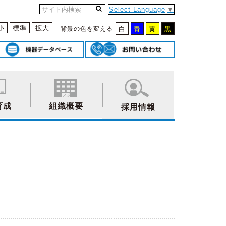
Select Language
▼
小
標準
拡大
背景の色を変える
白
青
黄
黒
育成
組織概要
採用情報