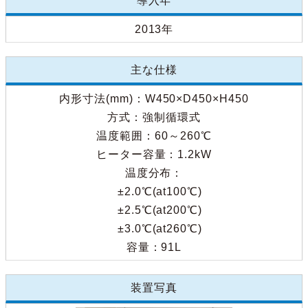
導入年
2013年
主な仕様
内形寸法(mm)：W450×D450×H450
方式：強制循環式
温度範囲：60～260℃
ヒーター容量：1.2kW
温度分布：
±2.0℃(at100℃)
±2.5℃(at200℃)
±3.0℃(at260℃)
容量：91L
装置写真