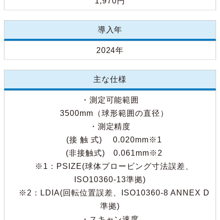
1,970円
導入年
2024年
主な仕様
・測定可能範囲
3500mm（球形範囲の直径）
・測定精度
(接 触 式) 0.020mm※1
(非接触式) 0.061mm※2
※1：PSIZE(球体プロービング寸法誤差、
ISO10360-13準拠)
※2：LDIA(回転位置誤差、ISO10360-8 ANNEX D
準拠)
・スキャン速度