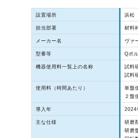
設置場所
浜松（
担当部署
材料
メーカー名
ヴァ
型番等
Qポル
機器使用料一覧上の名称
試料
試料
使用料（時間あたり）
単盤使
２盤使
導入年
202
主な仕様
研磨
研磨盤