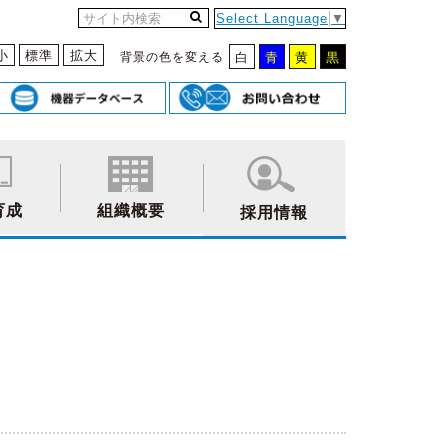
Select Language
▼
小
標準
拡大
背景の色を変える
白
青
黄
黒
育成
組織概要
採用情報