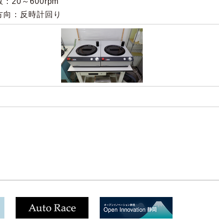
：20～600rpm
方向：反時計回り