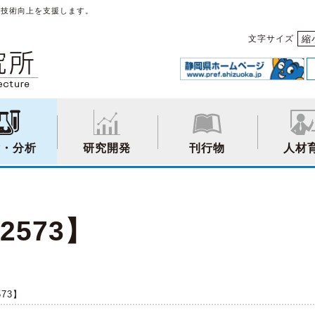
や技術向上を支援します。
縮
文字サイズ
験・分析
研究開発
刊行物
人材
2573】
573】