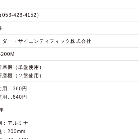
053-428-4152）
科
ーダー・サイエンティフィック株式会社
200M
研磨機（単盤使用）
研磨機（２盤使用）
用…360円
用…640円
4年
剤：アルミナ
：200mm