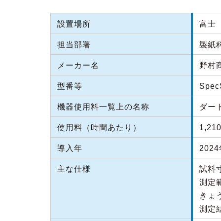
設置場所
富士（
担当部署
製紙
メーカー名
野村
型番等
Spec
機器使用料一覧上の名称
ダー
使用料（時間あたり）
1,21
導入年
202
主な仕様
試料寸
測定
きょう
測定