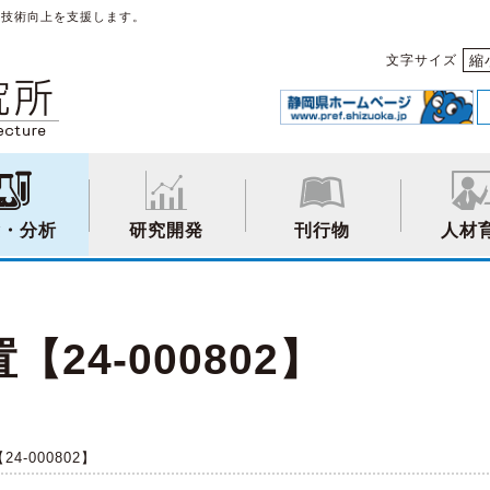
や技術向上を支援します。
縮
文字サイズ
験・分析
研究開発
刊行物
人材
24-000802】
4-000802】