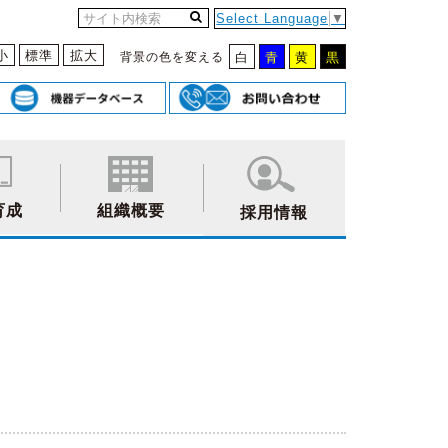
Select Language
▼
小
標準
拡大
背景の色を変える
白
青
黄
黒
育成
組織概要
採用情報