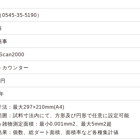
0545-35-5190）
科
商事
Scan2000
トカウンター
0円
4年
法：最大297×210mm(A4)
範囲：試料寸法内にて、方形及び円形で任意に設定可能
雑物測定面積：最小0.001mm2、最大5mm2超
結果：個数、総ダート面積、面積率など各種集計値