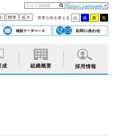
Select Language
▼
小
標準
拡大
背景の色を変える
白
青
黄
黒
育成
組織概要
採用情報