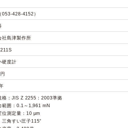
053-428-4152）
科
会社島津製作所
211S
小硬度計
0円
5年
格：JIS Z 2255：2003準拠
範囲：0.1～1,961 mN
位測定量：10 µm
三角すい圧子115°