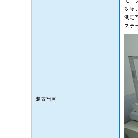
モニタ
対物レ
測定可
ステ
装置写真