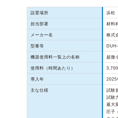
設置場所
浜松（
担当部署
材料
メーカー名
株式
型番等
DUH-
機器使用料一覧上の名称
超微
使用料（時間あたり）
3,70
導入年
202
主な仕様
試験規
試験力
最大変
圧子：