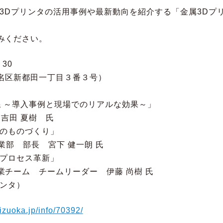
3Dプリンタの活用事例や最新動向を紹介する「金属3Dプ
みください。
30
名区新都田一丁目３番３号）
 ～導入事例と現場でのリアルな効果～」
田 夏樹 氏
のものづくり」
 部長 宮下 健一朗 氏
プロセス革新」
ム チームリーダー 伊藤 尚樹 氏
ンタ）
hizuoka.jp/info/70392/