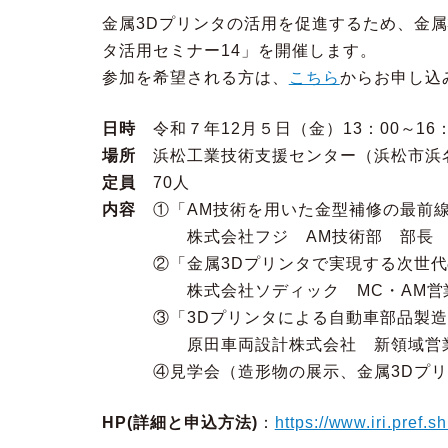
金属3Dプリンタの活用を促進するため、金属
タ活用セミナー14」を開催します。
参加を希望される方は、
こちら
からお申し込
日時
令和７年12月５日（金）13：00～16：
場所
浜松工業技術支援センター（浜松市浜
定員
70人
内容
①「AM技術を用いた金型補修の最前線
株式会社フジ AM技術部 部長 吉
②「金属3Dプリンタで実現する次世代
株式会社ソディック MC・AM営業部
③「3Dプリンタによる自動車部品製造
原田車両設計株式会社 新領域営業チー
④見学会（造形物の展示、金属3Dプリ
HP(詳細と申込方法)
：
https://www.iri.pref.s