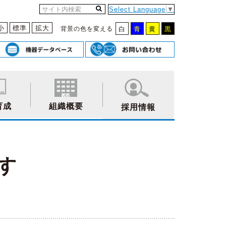
Select Language
▼
小
標準
拡大
背景の色を変える
白
青
黄
黒
育成
組織概要
採用情報
す