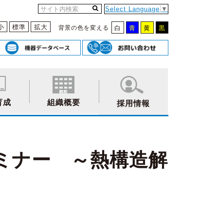
Select Language
▼
小
標準
拡大
背景の色を変える
白
青
黄
黒
育成
組織概要
採用情報
ミナー ～熱構造解