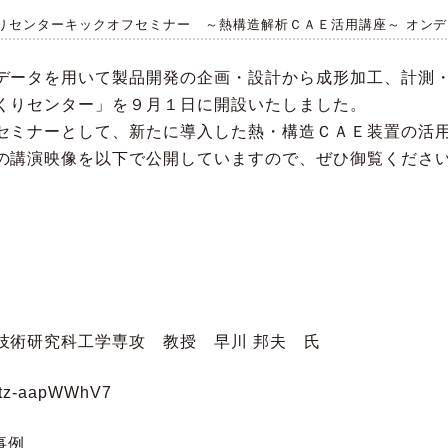
くりセンターキックオフセミナー ～熱構造解析ＣＡＥ活用講座～ オン
データを用いて製品開発の企画・設計から成形加工、計測
くりセンター」を９月１日に開設いたしました。
セミナーとして、新たに導入した熱・構造ＣＡＥ装置の活
の講演映像を以下で公開していますので、ぜひ御覧くださ
究科工学専攻 教授 早川 邦夫 氏
-tz-aapWWhV7
事例