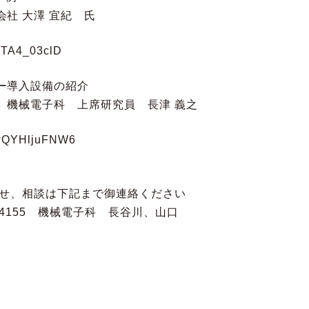
 大澤 宜紀 氏
YTA4_03clD
ー導入設備の紹介
電子科 上席研究員 長津 義之
EwQYHljuFNW6
せ、相談は下記まで御連絡ください
8-4155 機械電子科 長谷川、山口