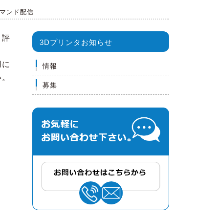
デマンド配信
・評
3Dプリンタお知らせ
用に
情報
い。
募集