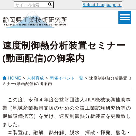
Select Language
▼
速度制御熱分析装置セミナー
(動画配信)の御案内
HOME
>
人材育成
>
開催イベント一覧
> 速度制御熱分析装置セ
ミナー(動画配信)の御案内
この度、令和４年度公益財団法人JKA機械振興補助事
業（地域産業振興支援のための公設工業試験研究所等の
機械設備拡充）を受け、速度制御熱分析装置を更新致し
ました。
本装置は、融解、熱分解、脱水、揮散・揮発、酸化・