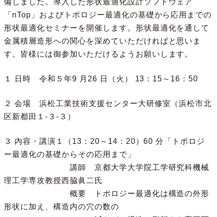
備しました。導入した形状最適化設計ソフトウェア
「nTop」およびトポロジー最適化の基礎から応用までの
形状最適化セミナーを開催します。形状最適化を通して
金属積層造形への関心を深めていただければと思いま
す。皆様には御参加いただけるようお願いします。
１ 日時 令和５年9 月26 日（火） 13：15～16：50
２ 会場 浜松工業技術支援センター大研修室（浜松市北
区新都田１-３-３）
３ 内容・講演１（13：20～14：20）60 分「トポロジ
ー最適化の基礎からその応用まで」
講師 京都大学大学院工学研究科機械
理工学専攻教授西脇眞二氏
概要 トポロジー最適化は構造の外形
形状に加え、構造内の穴の数の