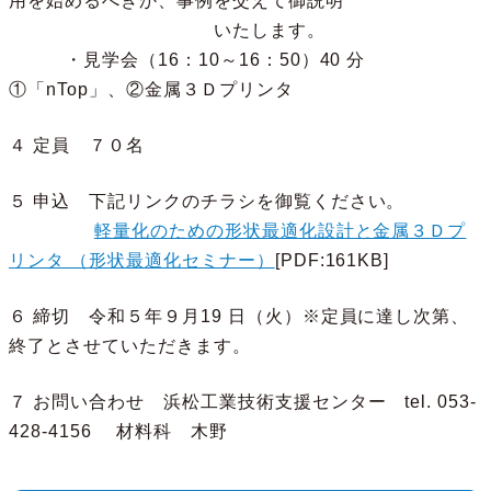
用を始めるべきか、事例を交えて御説明
いたします。
・見学会（16：10～16：50）40 分
①「nTop」、②金属３Ｄプリンタ
４ 定員 ７０名
５ 申込 下記リンクのチラシを御覧ください。
軽量化のための形状最適化設計と金属３Ｄプ
リンタ （形状最適化セミナー）
[PDF:161KB]
６ 締切 令和５年９月19 日（火）※定員に達し次第、
終了とさせていただきます。
７ お問い合わせ 浜松工業技術支援センター tel. 053-
428-4156 材料科 木野