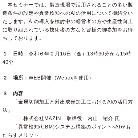
本セミナーでは、製造現場で活用されることの多い製
造条件の設定や異常検知へのAIの活用について御紹介い
たします。AIの導入を検討中の経営者の方や生産性向上
に取り組まれている技術者の方など皆様の御参加をお待
ちしております。
１ 日時
：令和６年２月16日（金）13時30分から15時
40分
２ 場所：
WEB開催
(Webexを使用）
３ 内容
「金属切削加工と射出成形加工におけるAIの活用方
法」
株式会社MAZIN 取締役 内山 祐介 氏
「異常検知(CBM)システム構築のポイント×AIがも
たらすメリット」