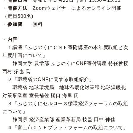
・開催日時
令和６年３月22日（金）13:30～15:15
・開催方法
Zoomウェビナーによるオンライン開催
（定員500名)
・参加費
無料
・内容
１講演『ふじのくにＣＮＦ寄附講座の本年度取組と次
年度計画について』
静岡大学 農学部 ふじのくにCNF寄付講座 特任教授
西村 拓也 氏
２「環境省のCNFに関する取組紹介」
環境省 地球環境局 地球温暖化対策課 地球温暖化
対策事業室 室長補佐 樋口 海里 氏
３「ふじのくにセルロース循環経済フォーラムの取組
について」
静岡県 経済産業部 産業革新局 技監 田中 伸佳
４「富士市ＣＮＦプラットフォームの取組について」