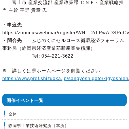
富士市 産業交流部 産業政策課 ＣＮＦ・産業戦略担
当 主幹 平野 貴章 氏
・申込先
https://zoom.us/webinar/register/WN_L2rLPwADSPq
・問合先
ふじのくにセルロース循環経済フォーラム
事務局（静岡県経済産業部新産業集積課）
Tel: 054-221-3622
※ 詳しくは県ホームページを御覧ください
https://www.pref.shizuoka.jp/sangyoshigoto/kigyoshi
開催イベント一覧
全体
静岡県工業技術研究所（本所）