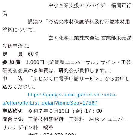
中小企業支援アドバイザー 福岡正行
氏
講演２「今後の木材保護塗料及び不燃木材用
塗料について」
玄々化学工業株式会社 営業部販売課
渡邊幸治 氏
定 員
60名
参 加 費
1,000円（静岡県ユニバーサルデザイン・工芸
研究会会員の参加費は、研究会が負担します。）
申 込
「ふじのくに電子申請サービス」からお申し
込みください。
https://apply.e-tumo.jp/pref-shizuoka-
u/offer/offerList_detail?tempSeq=17567
申込締切
令和７年９月19日（金）17：00
問合せ先
工業技術研究所 工芸科 村松 ／ ユニバー
サルデザイン科 鴫谷