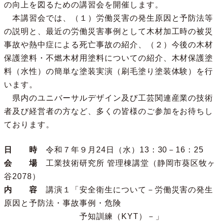
の向上を図るための講習会を開催します。
本講習会では、（１）労働災害の発生原因と予防法等
の説明と、最近の労働災害事例として木材加工時の被災
事故や熱中症による死亡事故の紹介、（２）今後の木材
保護塗料・不燃木材用塗料についての紹介、木材保護塗
料（水性）の簡単な塗装実演（刷毛塗り塗装体験）を行
います。
県内のユニバーサルデザイン及び工芸関連産業の技術
者及び経営者の方など、多くの皆様のご参加をお待ちし
ております。
日 時
令和７年９月24日（水）13：30－16：25
会 場
工業技術研究所 管理棟講堂（静岡市葵区牧ヶ
谷2078）
内 容
講演１「安全衛生について－労働災害の発生
原因と予防法・事故事例・危険
予知訓練（KYT）－」