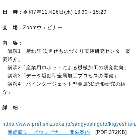
日 時
：令和7年11月26日(水) 13:30～15:20
会 場
：Zoomウェビナー
内 容
：
講演1「産総研 次世代ものづくり実装研究センター概
要紹介」
講演2「産業用ロボットによる機械加工の研究動向」
講演3「データ駆動型金属加工プロセスの開発」
講演4「バインダージェット型金属3D造形研究の紹
介」
詳 細
：
https://www.pref.shizuoka.jp/sangyoshigoto/kigyoshie
産総研シーズウェビナー 開催案内
[PDF:372KB]