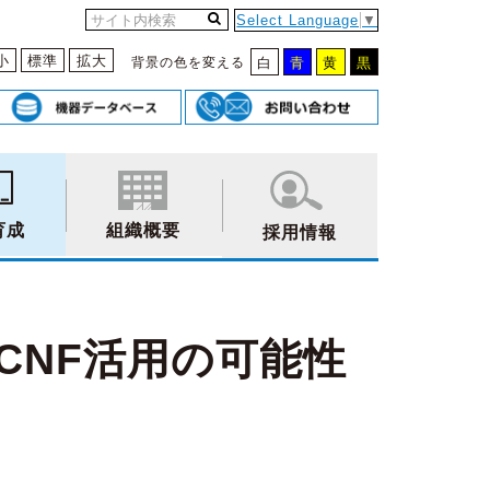
Select Language
▼
小
標準
拡大
背景の色を変える
白
青
黄
黒
育成
組織概要
採用情報
CNF活用の可能性