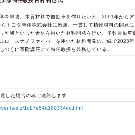
学部 特任教授 西村 拓也 氏
学を専攻。木質材料で自動車を作りたいと、2001年からア
年からトヨタ車体株式会社に所属。一貫して植物材料の開発に
リ乳酸といった素材を用いた材料開発を行い、多数自動車
ルロースナノファイバーを用いた材料開発のご縁で2023年
じのくに寄附講座にて特任教授を兼務している。
に達した場合のみご連絡します
p/events/siz/1cb7e54a180334dc.html