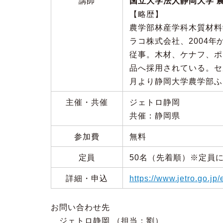
講師
国立大学法人静岡大学 農
【略歴】
農学部林産学科木質材料
ラコ株式会社、2004
従事。木材、ケナフ、ポ
品へ採用されている。セ
月より静岡大学農学部ふ
主催・共催
ジェトロ静岡
共催：静岡県
参加費
無料
定員
50名（先着順）※定員
詳細・申込
https://www.jetro.go.j
お問い合わせ先
ジェトロ静岡 （担当：劉）