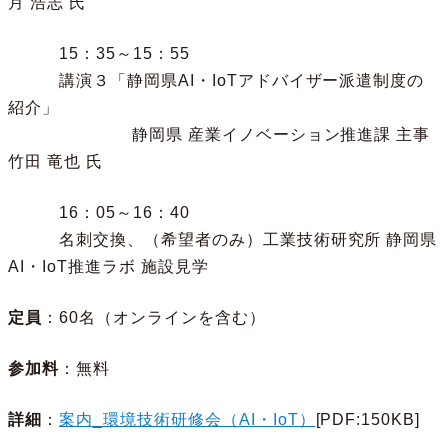
月 浩志 氏
15：35～15：55
講演３「静岡県AI・IoTアドバイザー派遣制度の
紹介」
静岡県 産業イノベーション推進課 主事
竹田 竜也 氏
16：05～16：40
名刺交換、（希望者のみ）工業技術研究所 静岡県
AI・IoT推進ラボ 施設見学
定員
：60名（オンラインを含む）
参加料
：無料
詳細
：
案内_環境技術研修会（AI・IoT）
[PDF:150KB]