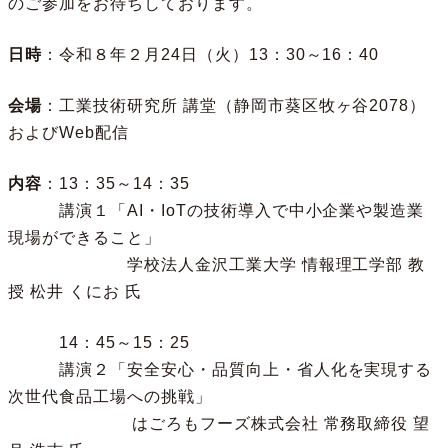
のご参加をお待ちしております。
日時
：令和８年２月24日（火）13：30～16：40
会場
：工業技術研究所 講堂（静岡市葵区牧ヶ谷2078）
およびWeb配信
内容
：13：35～14：35
講演１「AI・IoTの技術導入で中小企業や製造業
現場ができること」
学校法人金沢工業大学 情報理工学部 教
授 松井 くにお 氏
14：45～15：25
講演２「安全安心・品質向上・省人化を実現する
次世代食品工場への挑戦」
はごろもフーズ株式会社 常務取締役 望