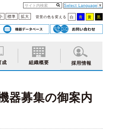
Select Language
▼
小
標準
拡大
背景の色を変える
白
青
黄
黒
育成
組織概要
採用情報
示機器募集の御案内