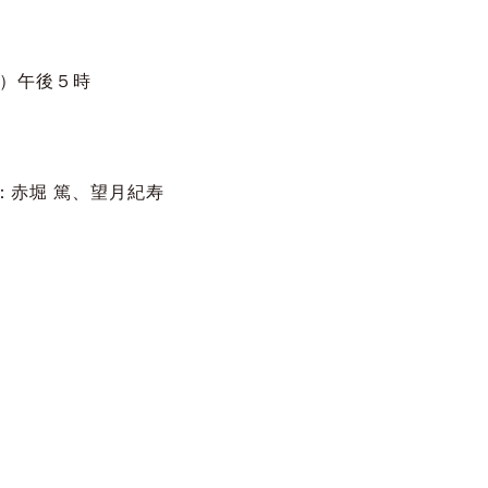
金）午後５時
赤堀 篤、望月紀寿