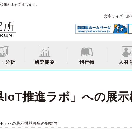
や技術向上を支援します。
縮
文字サイズ
験・分析
研究開発
刊行物
人材
IoT推進ラボ」への展
ラボ」への展示機器募集の御案内