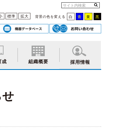
小
標準
拡大
背景の色を変える
白
青
黄
黒
育成
組織概要
採用情報
らせ