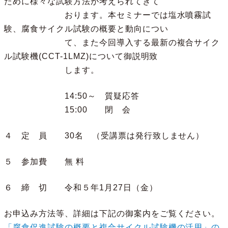
ために様々な試験方法が考えられてきて
おります。本セミナーでは塩水噴霧試
験、腐食サイクル試験の概要と動向につい
て、また今回導入する最新の複合サイク
ル試験機(CCT-1LMZ)について御説明致
します。
14:50～ 質疑応答
15:00 閉 会
４ 定 員 30名 （受講票は発行致しません）
５ 参加費 無 料
６ 締 切 令和５年1月27日（金）
お申込み方法等、詳細は下記の御案内をご覧ください。
「腐食促進試験の概要と複合サイクル試験機の活用」の