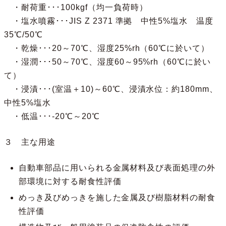
・耐荷重･･･100kgf（均一負荷時）
・塩水噴霧･･･JIS Z 2371 準拠 中性5%塩水 温度
35℃/50℃
・乾燥･･･20～70℃、湿度25%rh（60℃に於いて）
・湿潤･･･50～70℃、湿度60～95%rh（60℃に於い
て）
・浸漬･･･(室温＋10)～60℃、浸漬水位：約180mm、
中性5%塩水
・低温･･･-20℃～20℃
３ 主な用途
自動車部品に用いられる金属材料及び表面処理の外
部環境に対する耐食性評価
めっき及びめっきを施した金属及び樹脂材料の耐食
性評価