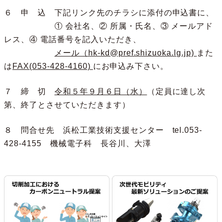
６ 申 込 下記リンク先のチラシに添付の申込書に、
① 会社名、② 所属・氏名、③ メールアド
レス、④ 電話番号を記入いただき、
メール（hk-kd@pref.shizuoka.lg.jp)
また
は
FAX(053-428-4160)
にお申込み下さい。
７ 締 切
令和５年９月６日（水）
（定員に達し次
第、終了とさせていただきます）
８ 問合せ先 浜松工業技術支援センター tel.053-
428-4155 機械電子科 長谷川、大澤