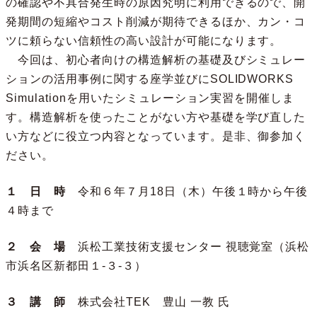
の確認や不具合発生時の原因究明に利用できるので、開
発期間の短縮やコスト削減が期待できるほか、カン・コ
ツに頼らない信頼性の高い設計が可能になります。
今回は、初心者向けの構造解析の基礎及びシミュレー
ションの活用事例に関する座学並びにSOLIDWORKS
Simulationを用いたシミュレーション実習を開催しま
す。構造解析を使ったことがない方や基礎を学び直した
い方などに役立つ内容となっています。是非、御参加く
ださい。
１ 日 時
令和６年７月18日（木）午後１時から午後
４時まで
２ 会 場
浜松工業技術支援センター 視聴覚室（浜松
市浜名区新都田１-３-３）
３ 講 師
株式会社TEK 豊山 一教 氏