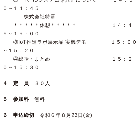
０～１４：４５
株式会社特電
＊＊＊＊＊休憩＊＊＊＊＊ １４：４
５～１５：００
③IoT推進ラボ展示品 実機デモ １５：００
～１５：２０
④総括・まとめ １５：２
０～１５：３０
４ 定 員
３０人
５ 参加料
無料
６ 申込締切
令和６年８月23日(金)