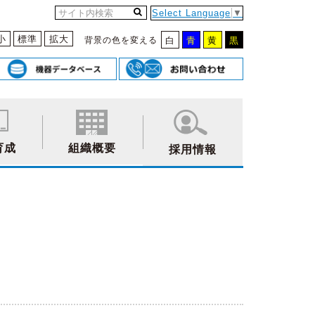
Select Language
▼
小
標準
拡大
背景の色を変える
白
青
黄
黒
育成
組織概要
採用情報