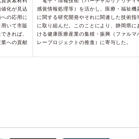
質炭素材料
電子・情報技術（バーチャルリアリティ
価値化が見込
感覚情報処理等）を活かし、医療・福祉機
極への応用に
に関する研究開発やそれに関連した技術指
を用いて市販
に取り組んだ。このことにより、静岡県に
造できれば、
ける健康医療産業の集積・振興（ファルマ
産業への貢献
レープロジェクトの推進）に寄与した。
。