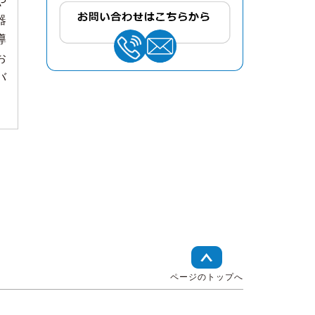
や
器
導
お
バ
ページのトップへ