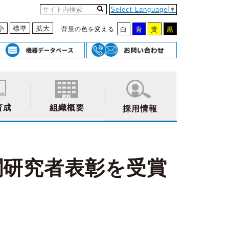
Select Language
▼
小
標準
拡大
背景の色を変える
白
青
黄
黒
育成
組織概要
採用情報
関研究者表彰を受賞