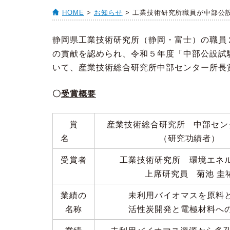
HOME
>
お知らせ
> 工業技術研究所職員が中部公
静岡県工業技術研究所（静岡・富士）の職員
の貢献を認められ、令和５年度「中部公設試
いて、産業技術総合研究所中部センター所長
〇
受賞概要
賞
産業技術総合研究所 中部セン
名
（研究功績者）
受賞者
工業技術研究所 環境エネ
上席研究員 菊池 圭
業績の
未利用バイオマスを原料
名称
活性炭開発と電極材料へ