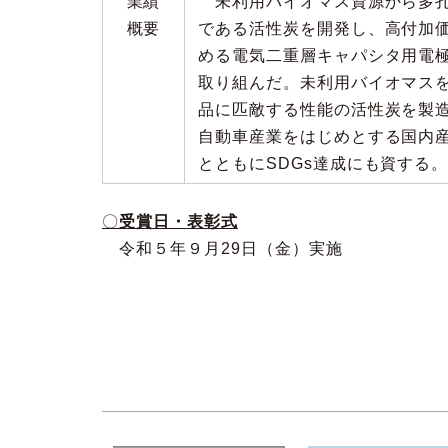
業績
未利用バイオマス資源から多孔
概要
である活性炭を開発し、高付加
める電気二重層キャパシタ用電
取り組んだ。未利用バイオマス
品に匹敵する性能の活性炭を製
自動車産業をはじめとする国内
とともにSDGs達成にも資する
〇
受賞日・表彰式
令和５年９月29日（金）実施