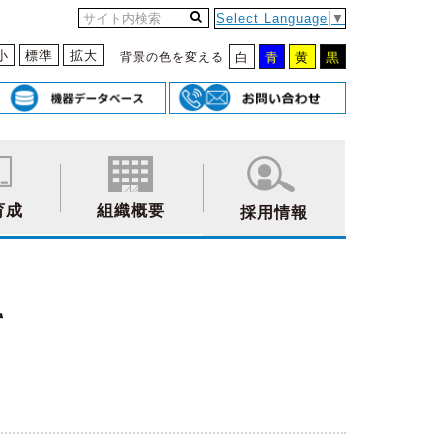
Select Language
▼
小
標準
拡大
背景の色を変える
白
青
黄
黒
育成
組織概要
採用情報
て