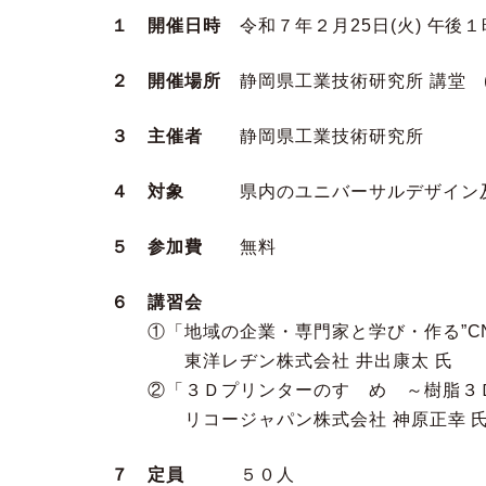
１ 開催日時
令和７年２月25日(火) 午後１
２ 開催場所
静岡県工業技術研究所 講堂 (〒4
３ 主催者
静岡県工業技術研究所
４ 対象
県内のユニバーサルデザイン及
５ 参加費
無料
６ 講習会
①「地域の企業・専門家と学び・作る”CNF
東洋レヂン株式会社 井出康太 氏
②「３Ｄプリンターのすゝめ ～樹脂３Ｄ
リコージャパン株式会社 神原正幸 
７ 定員
５０人