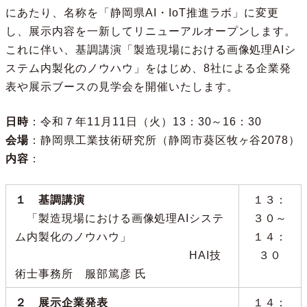
にあたり、名称を「静岡県AI・IoT推進ラボ」に変更
し、展示内容を一新してリニューアルオープンします。
これに伴い、基調講演「製造現場における画像処理AIシ
ステム内製化のノウハウ」をはじめ、8社による企業発
表や展示ブースの見学会を開催いたします。
日時
：令和７年11月11日（火）13：30～16：30
会場
：静岡県工業技術研究所（静岡市葵区牧ヶ谷2078）
内容
：
１ 基調講演
１３：
「製造現場における画像処理AIシステ
３０～
ム内製化のノウハウ」
１４：
HAI技
３０
術士事務所 服部篤彦 氏
２ 展示企業発表
１４：