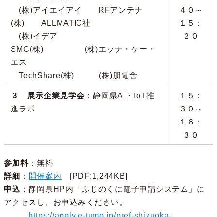
(株)アイエイアイ RFアンテナ
４０～
(株) ALLMATIC社
１５：
(株)イデア
２０
SMC(株) (株)エッチ・ケー・
エス
TechShare(株) (株)朋電舎
３ 展示企業見学会
：静岡県AI・IoT推
１５：
進ラボ
３０～
１６：
３０
参加料
：無料
詳細
：
開催案内
[PDF:1,244KB]
申込
：静岡県HP内「ふじのくに電子申請システム」に
アクセスし、お申込みください。
https://apply.e-tumo.jp/pref-shizuoka-