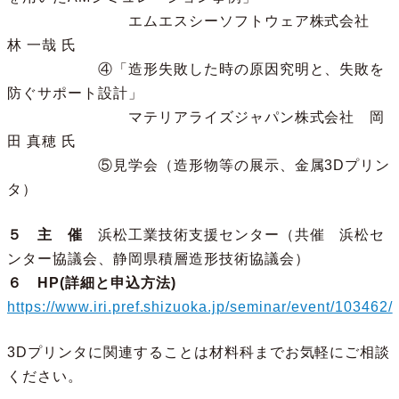
エムエスシーソフトウェア株式会社
林 一哉 氏
④「造形失敗した時の原因究明と、失敗を
防ぐサポート設計」
マテリアライズジャパン株式会社 岡
田 真穂 氏
⑤見学会（造形物等の展示、金属3Dプリン
タ）
５ 主 催
浜松工業技術支援センター（共催 浜松セ
ンター協議会、静岡県積層造形技術協議会）
６ HP(詳細と申込方法)
https://www.iri.pref.shizuoka.jp/seminar/event/103462/
3Dプリンタに関連することは材料科までお気軽にご相談
ください。