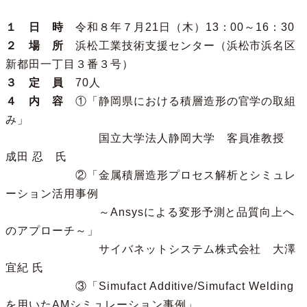
１ 日 時
令和８年７月21日（木）13：00～16：30
２ 場 所
浜松工業技術支援センター（浜松市浜名区
新都田一丁目３番３号）
３ 定 員
70人
４ 内 容
①「静岡県における積層造形の官学の取組
み」
国立大学法人静岡大学 客員准教授
成田 忍 氏
②「金属積層造形プロセス解析とシミュレ
ーション活用事例
～Ansysによる変形予測と品質向上へ
のアプローチ～」
サイバネットシステム株式会社 大澤
宜紀 氏
③「Simufact Additive/Simufact Welding
を用いたAMシミュレーション事例」