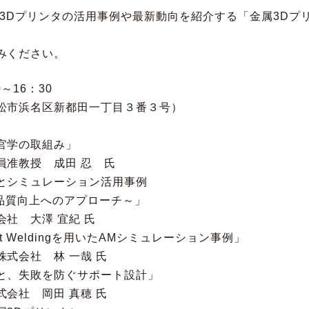
3Dプリンタの活用事例や最新動向を紹介する「金属3Dプ
みください。
～16：30
松市浜名区新都田一丁目３番３号）
官学の取組み」
授 成田 忍 氏
ミュレーション活用事例
向上へのアプローチ～」
大澤 宜紀 氏
ct Weldingを用いたAMシミュレーション事例」
社 林 一哉 氏
失敗を防ぐサポート設計」
 岡田 真穂 氏