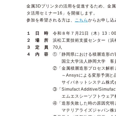
金属3Dプリンタの活用を促進するため、金属
タ活用セミナー16」を開催します。
参加を希望される方は、
こちら
からお申し込
１ 日 時
令和８年７月21日（木）13：00
２ 場 所
浜松工業技術支援センター（浜
３ 定 員
70人
４ 内 容
①「静岡県における積層造形の
国立大学法人静岡大学 客員准教
②「金属積層造形プロセス解析とシ
～Ansysによる変形予測と品質
サイバネットシステム株式会社 
③「Simufact Additive/Simufa
エムエスシーソフトウェア株式会
④「造形失敗した時の原因究明と、
マテリアライズジャパン株式会社