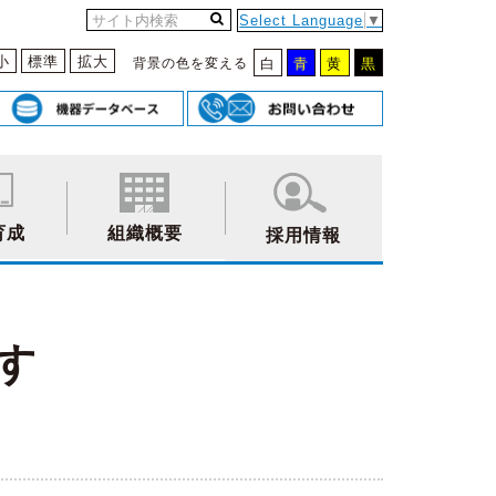
Select Language
▼
小
標準
拡大
背景の色を変える
白
青
黄
黒
育成
組織概要
採用情報
す