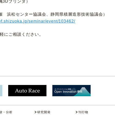
Dプリンタ）
催 浜松センター協議会、静岡県積層造形技術協議会）
ref.shizuoka.jp/seminar/event/103462/
気軽にご相談ください。
験・分析
研究開発
刊行物