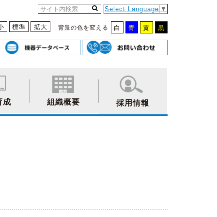
Select Language
▼
小
標準
拡大
背景の色を変える
白
青
黄
黒
育成
組織概要
採用情報