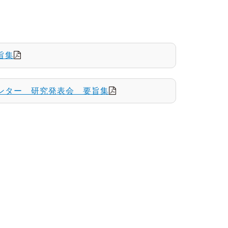
旨集
ンター 研究発表会 要旨集