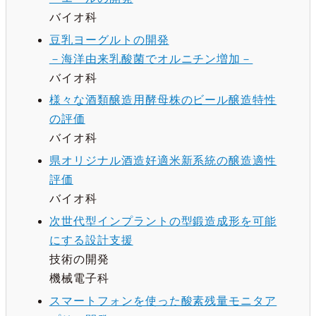
バイオ科
豆乳ヨーグルトの開発
－海洋由来乳酸菌でオルニチン増加－
バイオ科
様々な酒類醸造用酵母株のビール醸造特性
の評価
バイオ科
県オリジナル酒造好適米新系統の醸造適性
評価
バイオ科
次世代型インプラントの型鍛造成形を可能
にする設計支援
技術の開発
機械電子科
スマートフォンを使った酸素残量モニタア