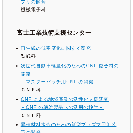
プリの開発
機械電子科
富士工業技術支援センター
再生紙の低密度化に関する研究
製紙科
次世代自動車軽量化のためのCNF 複合材の
開発
－マスターバッチ用CNF の開発－
ＣＮＦ科
CNF による地域産業の活性化支援研究
－CNF の繊維製品への活用の検討－
ＣＮＦ科
異種材料接合のための新型プラズマ照射装
置の開発